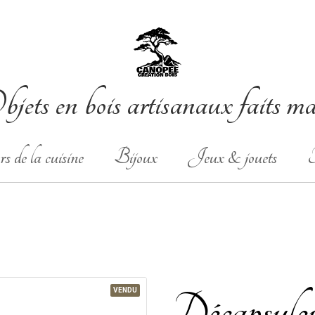
jets en bois artisanaux faits m
s de la cuisine
Bijoux
Jeux & jouets
T
VENDU
Décapsuleur