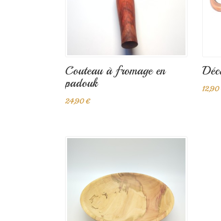
Couteau à fromage en
Déca
padouk
12,90
24,90 €