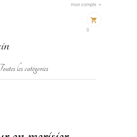
mon compte
shopping_cart
0
ain
outes les catégories
 en merisier