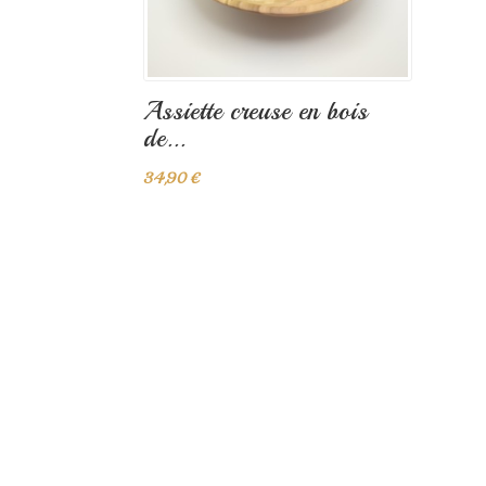
Assiette creuse en bois
de...
34,90 €