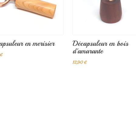
psuleur en merisier
Décapsuleur en bois
d'amarante
 €
12,90 €