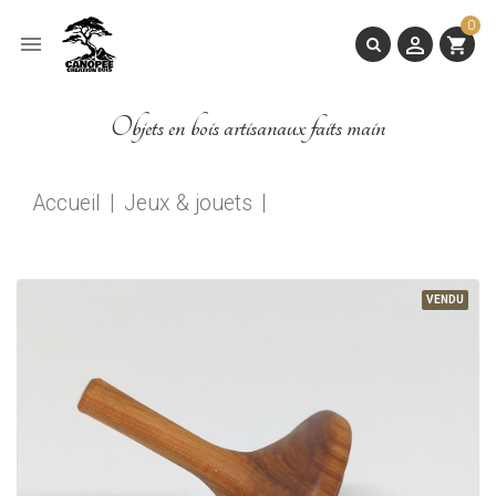
0


shopping_cart
Objets en bois artisanaux faits main
Accueil
Jeux & jouets
VENDU