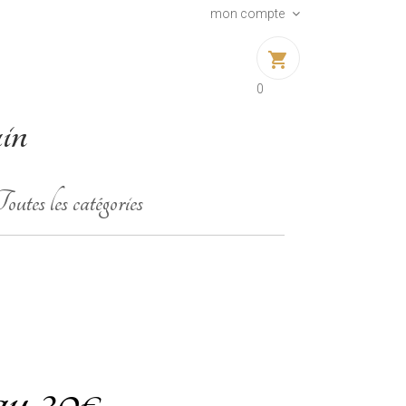
mon compte
shopping_cart
0
ain
outes les catégories
au 30€