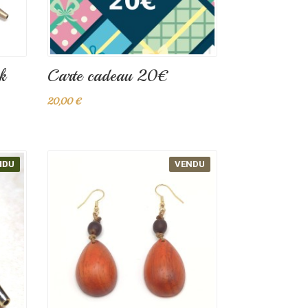
k
Carte cadeau 20€
20,00 €
O !
NDU
VENDU