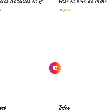
les d'oreilles en if
Vase en bois de chêne
 €
49,00 €
act
Infos