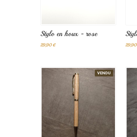
Stylo en houx - rose
Styl
29,90 €
29,90
VENDU