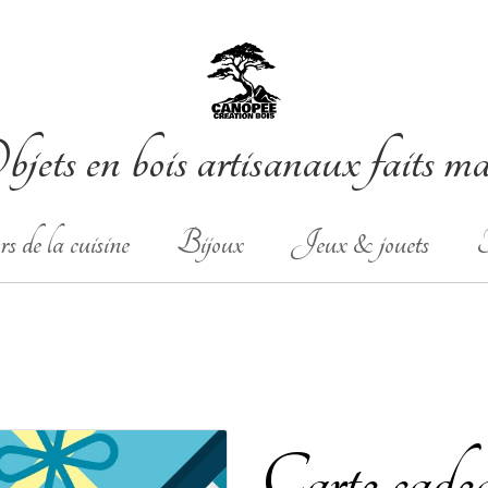
jets en bois artisanaux faits m
s de la cuisine
Bijoux
Jeux & jouets
T
Carte cade