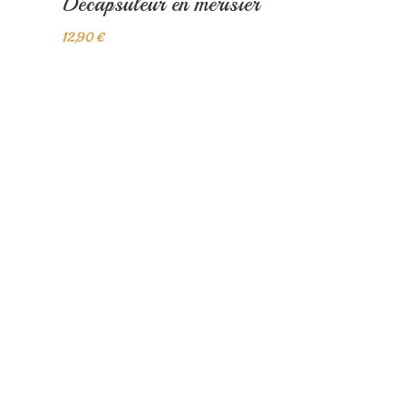
Décapsuleur en merisier
12,90 €