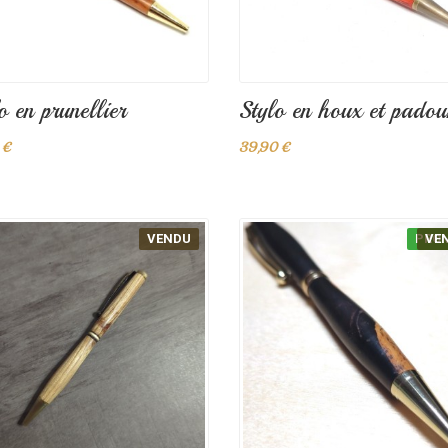
o en prunellier
Stylo en houx et padou
 €
39,90 €
VENDU
PROM
VE