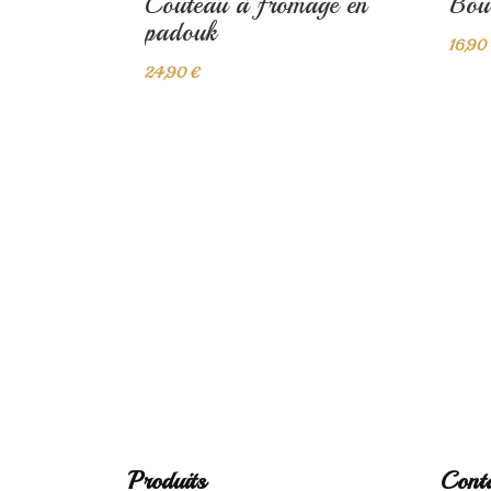
Couteau à fromage en
Bouc
padouk
16,90
24,90 €
Produits
Cont