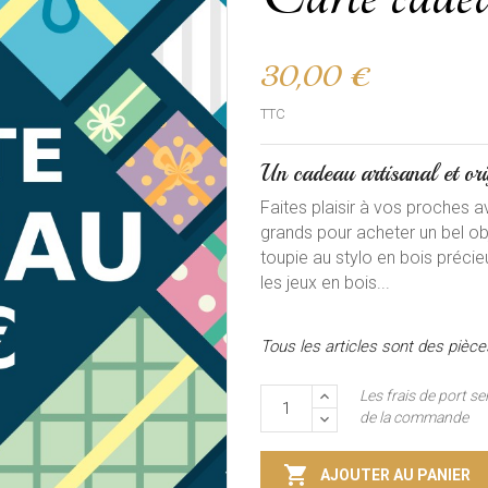
30,00 €
TTC
Un cadeau artisanal et ori
Faites plaisir à vos proches a
grands pour acheter un bel obj
toupie au stylo en bois précie
les jeux en bois...
Tous les articles sont des pièc
Les frais de port se
de la commande

AJOUTER AU PANIER