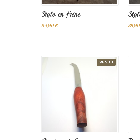
Stylo en frêne
Styl
34,90 €
29,90
VENDU