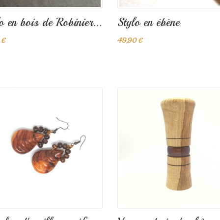
o en bois de Robinier...
Stylo en ébène
 €
49,90 €