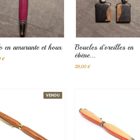
o en amarante et houx
Boucles d'oreilles en
ébène...
 €
29,00 €
VENDU