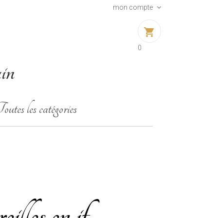
mon compte
shopping_cart
0
ain
outes les catégories
eilles en if