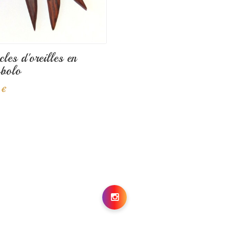
les d'oreilles en
obolo
 €