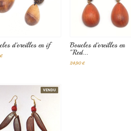
les d'oreilles en if
Boucles d'oreilles en
"Red...
 €
24,90 €
VENDU