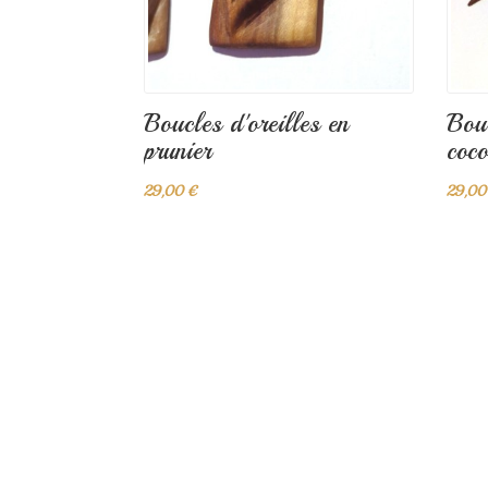
Boucles d'oreilles en
Bouc
prunier
coc
29,00 €
29,00