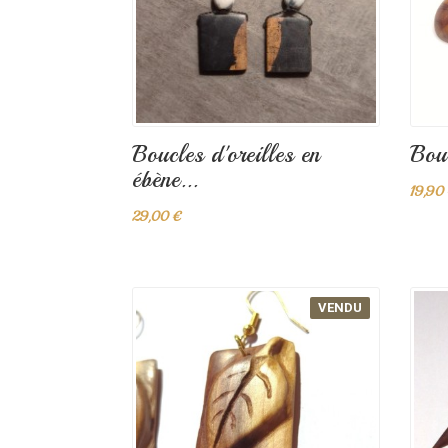
Boucles d'oreilles en
Bouc
ébène...
19,90
29,00 €
VENDU