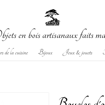
jets en bois artisanaux faits m
s de la cuisine
Bijoux
Jeux & jouets
T
Boucles d'or