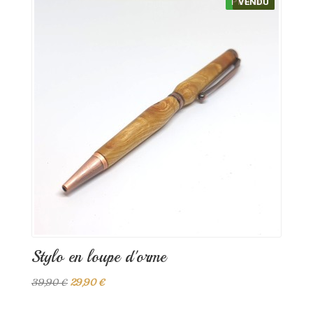
PROMO !
VENDU
Stylo en loupe d'orme
39,90 €
29,90 €