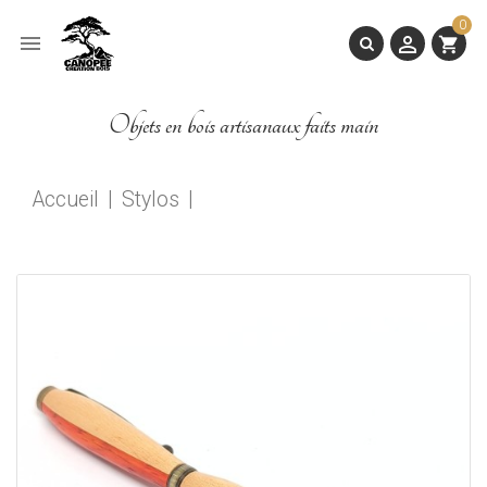
0


shopping_cart
Objets en bois artisanaux faits main
Accueil
Stylos