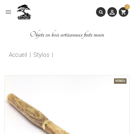
0


shopping_cart
Objets en bois artisanaux faits main
Accueil
Stylos
VENDU