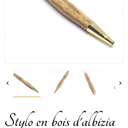


Stylo en bois d'albizia