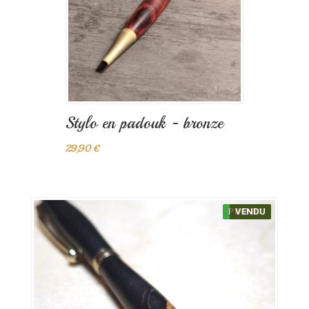
Stylo en padouk - bronze
29,90 €
PROMO !
VENDU