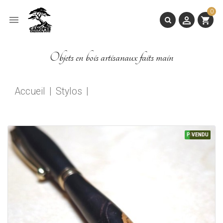
0


shopping_cart
Objets en bois artisanaux faits main
Accueil
Stylos
PROMO !
VENDU